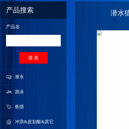
产品搜索
潜水猎
产品名
搜 索
潜水
游泳
鱼猎
冲浪&皮划艇&其它