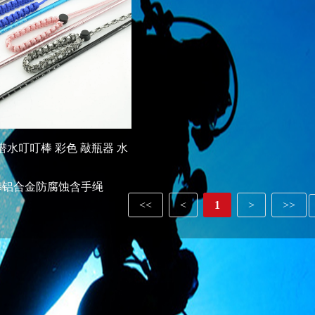
ving潜水叮叮棒 彩色 敲瓶器 水
棒铝合金防腐蚀含手绳
<<
<
1
>
>>