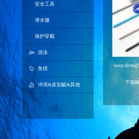
安全工具
潜水服
保护穿戴
游泳
keep di
鱼猎
下探
冲浪&皮划艇&其他