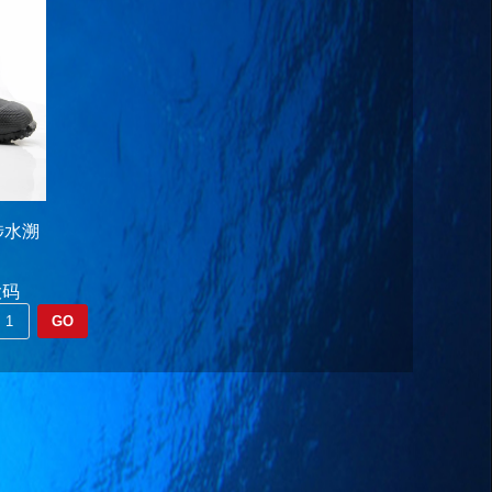
涉水溯
大码