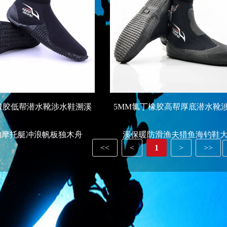
橡胶低帮潜水靴涉水鞋溯溪
5MM氯丁橡胶高帮厚底潜水靴
钓摩托艇冲浪帆板独木舟
溪保暖防滑渔夫猎鱼海钓鞋
<<
<
1
>
>>