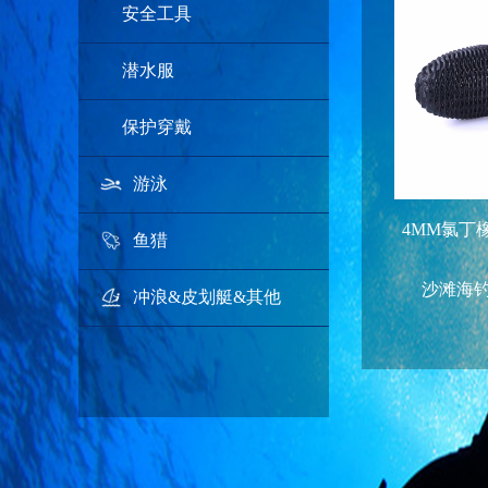
安全工具
潜水服
保护穿戴
游泳
4MM氯丁
鱼猎
沙滩海
冲浪&皮划艇&其他