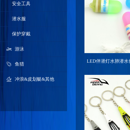
安全工具
潜水服
保护穿戴
游泳
LED伴潜灯水肺潜水
鱼猎
灯水下荧光照明灯
冲浪&皮划艇&其他