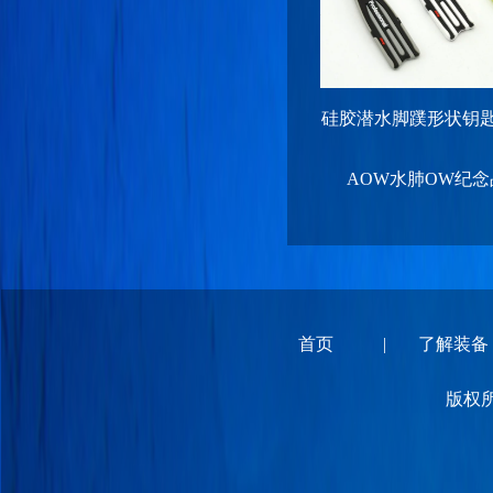
硅胶潜水脚蹼形状钥
AOW水肺OW纪
首页
|
了解装备
版权