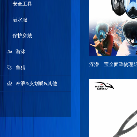
安全工具
潜水服
保护穿戴
游泳
浮潜二宝全面罩物理
鱼猎
人浮潜全干式
冲浪&皮划艇&其他